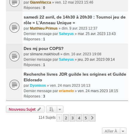
par
GianniVacca
» ven. 12 mai 2023 15:46
Réponses :
0
samedi 22 avril, de 14h30 à 20h30 : Tournoi jeu de
rôle « L’Anneau Unique »
par
Matthieu Primus
» dim. 9 avr. 2023 12:37
Dernier message par
Saheyus
»
mar. 25 avr. 2023 13:43
Réponses :
1
Des mj pour COPS?
par
slimane.makhloufi
» dim. 16 avr. 2023 19:08
Dernier message par
Saheyus
»
jeu. 20 avr. 2023 09:14
Réponses :
1
Recherche livres JDR guilde les origines et Guilde
Eldorado
par
Dyonisos
» ven. 24 mars 2023 16:13
Dernier message par
eriamelo
»
ven. 24 mars 2023 18:15
Réponses :
3
Nouveau Sujet
1
2
3
4
5
Suivante
114 Sujets
Aller À