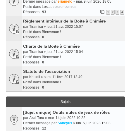
Dernier message par
eriamelo
»
mar. 9 juin 2026 18:05
Posté dans
Les autres rencontres
Réponses :
93
1
2
3
4
Règlement intérieur de la Boite à Chimère
par
Tiramisù
» jeu. 21 avr. 2022 15:07
Posté dans
Bienvenue !
Réponses :
0
Charte de la Boite à Chimère
par
Tiramisù
» jeu. 21 avr. 2022 15:04
Posté dans
Bienvenue !
Réponses :
0
Statuts de l'association
par
Kristoff
» sam. 11 févr. 2017 13:49
Posté dans
Bienvenue !
Réponses :
0
Sujets
[Sujet unique] Outils utiles de jeux de rôles
par
Akai Tora
» mar. 14 juin 2022 10:22
Dernier message par
Saheyus
»
lun. 5 juin 2023 15:03
Réponses :
12