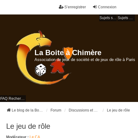
S’enregistrer
Connexion
Sujets sans réponse
Sujets actifs
La Boite à Chimère
Association de jeux de société et de jeux de rôle à Paris
FAQ
Rechercher
Le blog de la Boite à Chimère
Forum
Discussions et bavardages
Le jeu de rôle
Le jeu de rôle
Modérateur :
Le CA