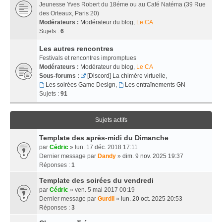
Jeunesse Yves Robert du 18éme ou au Café Natéma (39 Rue
des Orteaux, Paris 20)
Modérateurs :
Modérateur du blog
,
Le CA
Sujets :
6
Les autres rencontres
Festivals et rencontres impromptues
Modérateurs :
Modérateur du blog
,
Le CA
Sous-forums :
[Discord] La chimère virtuelle
,
Les soirées Game Design
,
Les entraînements GN
Sujets :
91
Sujets actifs
Template des après-midi du Dimanche
par
Cédric
» lun. 17 déc. 2018 17:11
Dernier message par
Dandy
»
dim. 9 nov. 2025 19:37
Réponses :
1
Template des soirées du vendredi
par
Cédric
» ven. 5 mai 2017 00:19
Dernier message par
Gurdil
»
lun. 20 oct. 2025 20:53
Réponses :
3