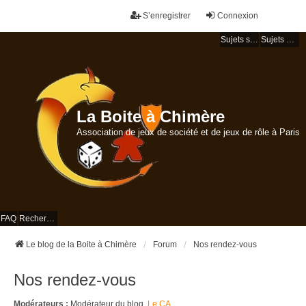
S’enregistrer
Connexion
Sujets sans réponse
Sujets actifs
La Boite à Chimère
Association de jeux de société et de jeux de rôle à Paris
FAQ
Rechercher
Le blog de la Boite à Chimère
Forum
Nos rendez-vous
Nos rendez-vous
Modérateurs :
Modérateur du blog
,
Le CA