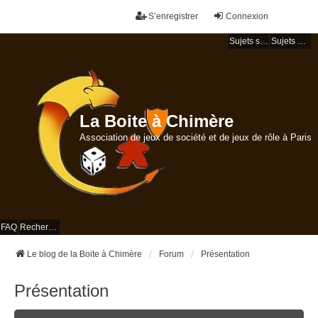
S’enregistrer
Connexion
Sujets sans réponse
Sujets actifs
La Boite à Chimère
Association de jeux de société et de jeux de rôle à Paris
FAQ
Rechercher
Le blog de la Boite à Chimère
Forum
Présentation
Présentation