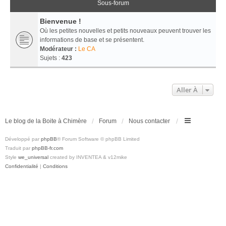
Sous-forum
Bienvenue !
Où les petites nouvelles et petits nouveaux peuvent trouver les
informations de base et se présentent.
Modérateur :
Le CA
Sujets :
423
Aller À
Le blog de la Boite à Chimère
Forum
Nous contacter
Développé par
phpBB
® Forum Software © phpBB Limited
Traduit par
phpBB-fr.com
Style
we_universal
created by INVENTEA & v12mike
Confidentialité
|
Conditions