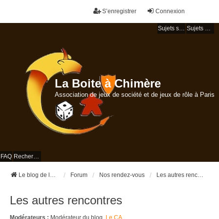
S’enregistrer
Connexion
Sujets sans réponse
Sujets actifs
La Boite à Chimère
Association de jeux de société et de jeux de rôle à Paris
FAQ
Rechercher
Le blog de la Boite à Chimère
Forum
Nos rendez-vous
Les autres rencontres
Les autres rencontres
Modérateurs :
Modérateur du blog
,
Le CA