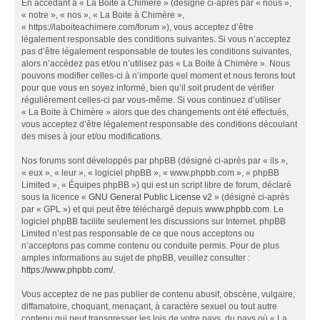
En accédant à « La Boite à Chimère » (désigné ci-après par « nous »,
« notre », « nos », « La Boite à Chimère »,
« https://laboiteachimere.com/forum »), vous acceptez d’être
légalement responsable des conditions suivantes. Si vous n’acceptez
pas d’être légalement responsable de toutes les conditions suivantes,
alors n’accédez pas et/ou n’utilisez pas « La Boite à Chimère ». Nous
pouvons modifier celles-ci à n’importe quel moment et nous ferons tout
pour que vous en soyez informé, bien qu’il soit prudent de vérifier
régulièrement celles-ci par vous-même. Si vous continuez d’utiliser
« La Boite à Chimère » alors que des changements ont été effectués,
vous acceptez d’être légalement responsable des conditions découlant
des mises à jour et/ou modifications.
Nos forums sont développés par phpBB (désigné ci-après par « ils »,
« eux », « leur », « logiciel phpBB », « www.phpbb.com », « phpBB
Limited », « Équipes phpBB ») qui est un script libre de forum, déclaré
sous la licence «
GNU General Public License v2
» (désigné ci-après
par « GPL ») et qui peut être téléchargé depuis
www.phpbb.com
. Le
logiciel phpBB facilite seulement les discussions sur Internet. phpBB
Limited n’est pas responsable de ce que nous acceptons ou
n’acceptons pas comme contenu ou conduite permis. Pour de plus
amples informations au sujet de phpBB, veuillez consulter :
https://www.phpbb.com/
.
Vous acceptez de ne pas publier de contenu abusif, obscène, vulgaire,
diffamatoire, choquant, menaçant, à caractère sexuel ou tout autre
contenu qui peut transgresser les lois de votre pays, du pays où « La