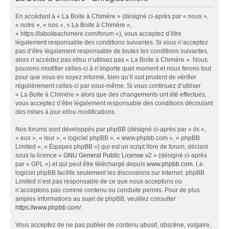
En accédant à « La Boite à Chimère » (désigné ci-après par « nous »,
« notre », « nos », « La Boite à Chimère »,
« https://laboiteachimere.com/forum »), vous acceptez d’être
légalement responsable des conditions suivantes. Si vous n’acceptez
pas d’être légalement responsable de toutes les conditions suivantes,
alors n’accédez pas et/ou n’utilisez pas « La Boite à Chimère ». Nous
pouvons modifier celles-ci à n’importe quel moment et nous ferons tout
pour que vous en soyez informé, bien qu’il soit prudent de vérifier
régulièrement celles-ci par vous-même. Si vous continuez d’utiliser
« La Boite à Chimère » alors que des changements ont été effectués,
vous acceptez d’être légalement responsable des conditions découlant
des mises à jour et/ou modifications.
Nos forums sont développés par phpBB (désigné ci-après par « ils »,
« eux », « leur », « logiciel phpBB », « www.phpbb.com », « phpBB
Limited », « Équipes phpBB ») qui est un script libre de forum, déclaré
sous la licence «
GNU General Public License v2
» (désigné ci-après
par « GPL ») et qui peut être téléchargé depuis
www.phpbb.com
. Le
logiciel phpBB facilite seulement les discussions sur Internet. phpBB
Limited n’est pas responsable de ce que nous acceptons ou
n’acceptons pas comme contenu ou conduite permis. Pour de plus
amples informations au sujet de phpBB, veuillez consulter :
https://www.phpbb.com/
.
Vous acceptez de ne pas publier de contenu abusif, obscène, vulgaire,