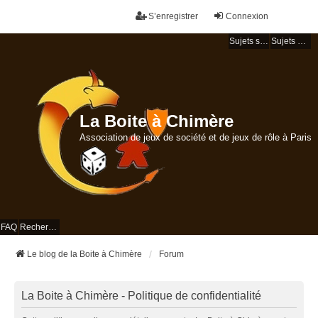
S’enregistrer
Connexion
Sujets sans réponse
Sujets actifs
La Boite à Chimère
Association de jeux de société et de jeux de rôle à Paris
FAQ
Rechercher
Le blog de la Boite à Chimère
Forum
La Boite à Chimère - Politique de confidentialité