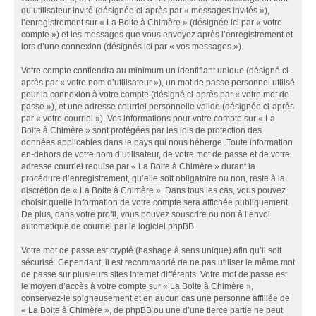
qu’utilisateur invité (désignée ci-après par « messages invités »),
l’enregistrement sur « La Boite à Chimère » (désignée ici par « votre
compte ») et les messages que vous envoyez après l’enregistrement et
lors d’une connexion (désignés ici par « vos messages »).
Votre compte contiendra au minimum un identifiant unique (désigné ci-
après par « votre nom d’utilisateur »), un mot de passe personnel utilisé
pour la connexion à votre compte (désigné ci-après par « votre mot de
passe »), et une adresse courriel personnelle valide (désignée ci-après
par « votre courriel »). Vos informations pour votre compte sur « La
Boite à Chimère » sont protégées par les lois de protection des
données applicables dans le pays qui nous héberge. Toute information
en-dehors de votre nom d’utilisateur, de votre mot de passe et de votre
adresse courriel requise par « La Boite à Chimère » durant la
procédure d’enregistrement, qu’elle soit obligatoire ou non, reste à la
discrétion de « La Boite à Chimère ». Dans tous les cas, vous pouvez
choisir quelle information de votre compte sera affichée publiquement.
De plus, dans votre profil, vous pouvez souscrire ou non à l’envoi
automatique de courriel par le logiciel phpBB.
Votre mot de passe est crypté (hashage à sens unique) afin qu’il soit
sécurisé. Cependant, il est recommandé de ne pas utiliser le même mot
de passe sur plusieurs sites Internet différents. Votre mot de passe est
le moyen d’accès à votre compte sur « La Boite à Chimère »,
conservez-le soigneusement et en aucun cas une personne affiliée de
« La Boite à Chimère », de phpBB ou une d’une tierce partie ne peut