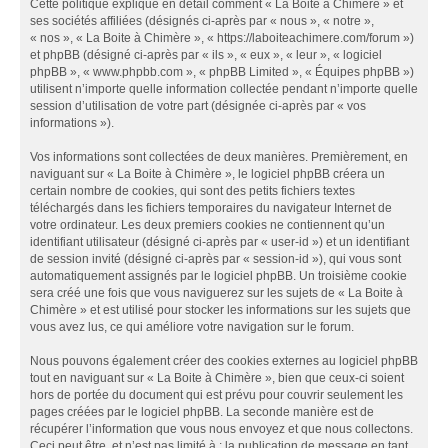
Cette politique explique en détail comment « La Boite à Chimère » et
ses sociétés affiliées (désignés ci-après par « nous », « notre »,
« nos », « La Boite à Chimère », « https://laboiteachimere.com/forum »)
et phpBB (désigné ci-après par « ils », « eux », « leur », « logiciel
phpBB », « www.phpbb.com », « phpBB Limited », « Équipes phpBB »)
utilisent n’importe quelle information collectée pendant n’importe quelle
session d’utilisation de votre part (désignée ci-après par « vos
informations »).
Vos informations sont collectées de deux manières. Premièrement, en
naviguant sur « La Boite à Chimère », le logiciel phpBB créera un
certain nombre de cookies, qui sont des petits fichiers textes
téléchargés dans les fichiers temporaires du navigateur Internet de
votre ordinateur. Les deux premiers cookies ne contiennent qu’un
identifiant utilisateur (désigné ci-après par « user-id ») et un identifiant
de session invité (désigné ci-après par « session-id »), qui vous sont
automatiquement assignés par le logiciel phpBB. Un troisième cookie
sera créé une fois que vous naviguerez sur les sujets de « La Boite à
Chimère » et est utilisé pour stocker les informations sur les sujets que
vous avez lus, ce qui améliore votre navigation sur le forum.
Nous pouvons également créer des cookies externes au logiciel phpBB
tout en naviguant sur « La Boite à Chimère », bien que ceux-ci soient
hors de portée du document qui est prévu pour couvrir seulement les
pages créées par le logiciel phpBB. La seconde manière est de
récupérer l’information que vous nous envoyez et que nous collectons.
Ceci peut être, et n’est pas limité à : la publication de message en tant