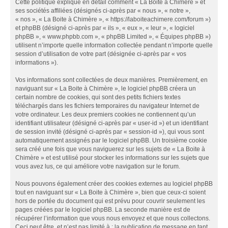
Cette politique explique en détail comment « La Boite à Chimère » et
ses sociétés affiliées (désignés ci-après par « nous », « notre »,
« nos », « La Boite à Chimère », « https://laboiteachimere.com/forum »)
et phpBB (désigné ci-après par « ils », « eux », « leur », « logiciel
phpBB », « www.phpbb.com », « phpBB Limited », « Équipes phpBB »)
utilisent n’importe quelle information collectée pendant n’importe quelle
session d’utilisation de votre part (désignée ci-après par « vos
informations »).
Vos informations sont collectées de deux manières. Premièrement, en
naviguant sur « La Boite à Chimère », le logiciel phpBB créera un
certain nombre de cookies, qui sont des petits fichiers textes
téléchargés dans les fichiers temporaires du navigateur Internet de
votre ordinateur. Les deux premiers cookies ne contiennent qu’un
identifiant utilisateur (désigné ci-après par « user-id ») et un identifiant
de session invité (désigné ci-après par « session-id »), qui vous sont
automatiquement assignés par le logiciel phpBB. Un troisième cookie
sera créé une fois que vous naviguerez sur les sujets de « La Boite à
Chimère » et est utilisé pour stocker les informations sur les sujets que
vous avez lus, ce qui améliore votre navigation sur le forum.
Nous pouvons également créer des cookies externes au logiciel phpBB
tout en naviguant sur « La Boite à Chimère », bien que ceux-ci soient
hors de portée du document qui est prévu pour couvrir seulement les
pages créées par le logiciel phpBB. La seconde manière est de
récupérer l’information que vous nous envoyez et que nous collectons.
Ceci peut être, et n’est pas limité à : la publication de message en tant