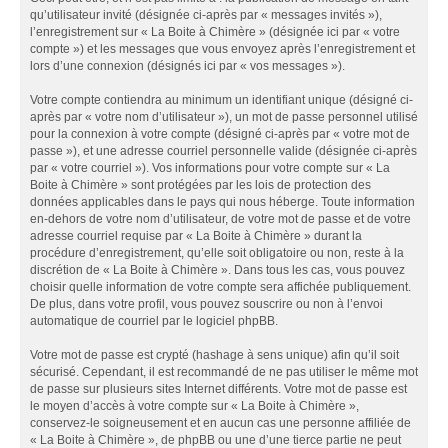
qu’utilisateur invité (désignée ci-après par « messages invités »),
l’enregistrement sur « La Boite à Chimère » (désignée ici par « votre
compte ») et les messages que vous envoyez après l’enregistrement et
lors d’une connexion (désignés ici par « vos messages »).
Votre compte contiendra au minimum un identifiant unique (désigné ci-
après par « votre nom d’utilisateur »), un mot de passe personnel utilisé
pour la connexion à votre compte (désigné ci-après par « votre mot de
passe »), et une adresse courriel personnelle valide (désignée ci-après
par « votre courriel »). Vos informations pour votre compte sur « La
Boite à Chimère » sont protégées par les lois de protection des
données applicables dans le pays qui nous héberge. Toute information
en-dehors de votre nom d’utilisateur, de votre mot de passe et de votre
adresse courriel requise par « La Boite à Chimère » durant la
procédure d’enregistrement, qu’elle soit obligatoire ou non, reste à la
discrétion de « La Boite à Chimère ». Dans tous les cas, vous pouvez
choisir quelle information de votre compte sera affichée publiquement.
De plus, dans votre profil, vous pouvez souscrire ou non à l’envoi
automatique de courriel par le logiciel phpBB.
Votre mot de passe est crypté (hashage à sens unique) afin qu’il soit
sécurisé. Cependant, il est recommandé de ne pas utiliser le même mot
de passe sur plusieurs sites Internet différents. Votre mot de passe est
le moyen d’accès à votre compte sur « La Boite à Chimère »,
conservez-le soigneusement et en aucun cas une personne affiliée de
« La Boite à Chimère », de phpBB ou une d’une tierce partie ne peut