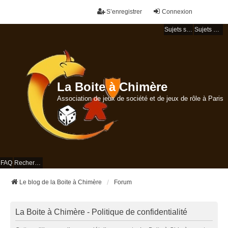
S’enregistrer
Connexion
Sujets sans réponse
Sujets actifs
La Boite à Chimère
Association de jeux de société et de jeux de rôle à Paris
FAQ
Rechercher
Le blog de la Boite à Chimère
Forum
La Boite à Chimère - Politique de confidentialité