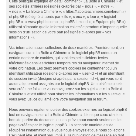
Cette politique explique en détail comment « La Boite à Chimère » et
ses sociétés affiliées (désignés ci-après par « nous », « notre »,
« nos », « La Boite à Chimère », « https://laboiteachimere.com/forum »)
et phpBB (désigné ci-après par « ils », « eux », « leur », « logiciel
phpBB », « www.phpbb.com », « phpBB Limited », « Équipes phpBB »)
utilisent n’importe quelle information collectée pendant n’importe quelle
session d’utilisation de votre part (désignée ci-après par « vos
informations »).
Vos informations sont collectées de deux manières. Premièrement, en
naviguant sur « La Boite à Chimère », le logiciel phpBB créera un
certain nombre de cookies, qui sont des petits fichiers textes
téléchargés dans les fichiers temporaires du navigateur Internet de
votre ordinateur. Les deux premiers cookies ne contiennent qu’un
identifiant utilisateur (désigné ci-après par « user-id ») et un identifiant
de session invité (désigné ci-après par « session-id »), qui vous sont
automatiquement assignés par le logiciel phpBB. Un troisième cookie
sera créé une fois que vous naviguerez sur les sujets de « La Boite à
Chimère » et est utilisé pour stocker les informations sur les sujets que
vous avez lus, ce qui améliore votre navigation sur le forum.
Nous pouvons également créer des cookies externes au logiciel phpBB
tout en naviguant sur « La Boite à Chimère », bien que ceux-ci soient
hors de portée du document qui est prévu pour couvrir seulement les
pages créées par le logiciel phpBB. La seconde manière est de
récupérer l’information que vous nous envoyez et que nous collectons.
Ceci peut être, et n’est pas limité à : la publication de message en tant