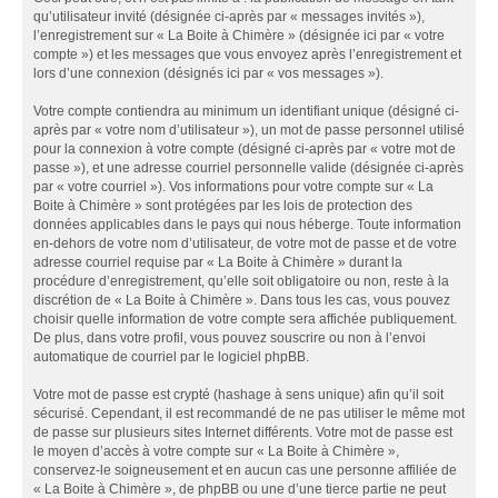
qu’utilisateur invité (désignée ci-après par « messages invités »),
l’enregistrement sur « La Boite à Chimère » (désignée ici par « votre
compte ») et les messages que vous envoyez après l’enregistrement et
lors d’une connexion (désignés ici par « vos messages »).
Votre compte contiendra au minimum un identifiant unique (désigné ci-
après par « votre nom d’utilisateur »), un mot de passe personnel utilisé
pour la connexion à votre compte (désigné ci-après par « votre mot de
passe »), et une adresse courriel personnelle valide (désignée ci-après
par « votre courriel »). Vos informations pour votre compte sur « La
Boite à Chimère » sont protégées par les lois de protection des
données applicables dans le pays qui nous héberge. Toute information
en-dehors de votre nom d’utilisateur, de votre mot de passe et de votre
adresse courriel requise par « La Boite à Chimère » durant la
procédure d’enregistrement, qu’elle soit obligatoire ou non, reste à la
discrétion de « La Boite à Chimère ». Dans tous les cas, vous pouvez
choisir quelle information de votre compte sera affichée publiquement.
De plus, dans votre profil, vous pouvez souscrire ou non à l’envoi
automatique de courriel par le logiciel phpBB.
Votre mot de passe est crypté (hashage à sens unique) afin qu’il soit
sécurisé. Cependant, il est recommandé de ne pas utiliser le même mot
de passe sur plusieurs sites Internet différents. Votre mot de passe est
le moyen d’accès à votre compte sur « La Boite à Chimère »,
conservez-le soigneusement et en aucun cas une personne affiliée de
« La Boite à Chimère », de phpBB ou une d’une tierce partie ne peut