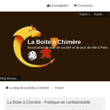
S’enregistrer
Connexion
Sujets sans réponse
Sujets actifs
La Boite à Chimère
Association de jeux de société et de jeux de rôle à Paris
FAQ
Rechercher
Le blog de la Boite à Chimère
Forum
La Boite à Chimère - Politique de confidentialité