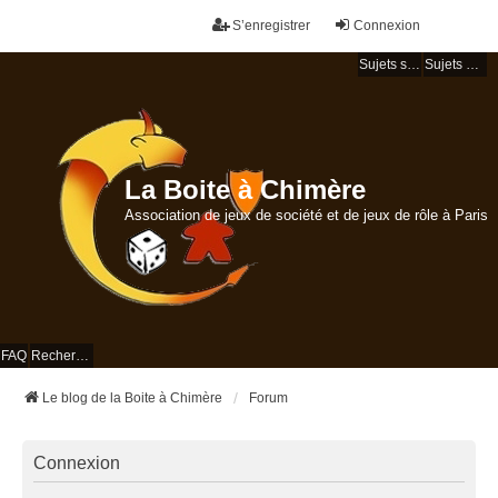
S’enregistrer
Connexion
Sujets sans réponse
Sujets actifs
La Boite à Chimère
Association de jeux de société et de jeux de rôle à Paris
FAQ
Rechercher
Le blog de la Boite à Chimère
Forum
Connexion