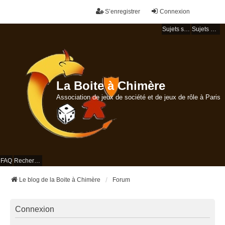
S’enregistrer
Connexion
Sujets sans réponse
Sujets actifs
La Boite à Chimère
Association de jeux de société et de jeux de rôle à Paris
FAQ
Rechercher
Le blog de la Boite à Chimère
Forum
Connexion