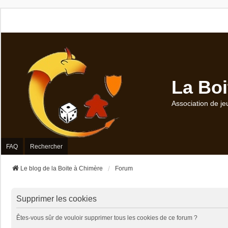
La Boi
Association de je
FAQ
Rechercher
Le blog de la Boite à Chimère
Forum
Supprimer les cookies
Êtes-vous sûr de vouloir supprimer tous les cookies de ce forum ?