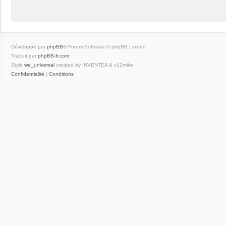
Développé par
phpBB
® Forum Software © phpBB Limited
Traduit par
phpBB-fr.com
Style
we_universal
created by INVENTEA & v12mike
Confidentialité
|
Conditions