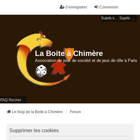
S’enregistrer
Connexion
Sujets sans réponse
Sujets actifs
La Boite à Chimère
Association de jeux de société et de jeux de rôle à Paris
FAQ
Rechercher
Le blog de la Boite à Chimère
Forum
Supprimer les cookies