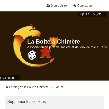
S’enregistrer
Connexion
Sujets sans réponse
Sujets actifs
La Boite à Chimère
Association de jeux de société et de jeux de rôle à Paris
FAQ
Rechercher
Le blog de la Boite à Chimère
Forum
Supprimer les cookies