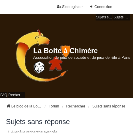
S’enregistrer
Connexion
Sujets sans réponse
Sujets actifs
La Boite à Chimère
Association de jeux de société et de jeux de rôle à Paris
FAQ
Rechercher
Le blog de la Boite à Chimère
Forum
Rechercher
Sujets sans réponse
Sujets sans réponse
Aller à la recherche avancée