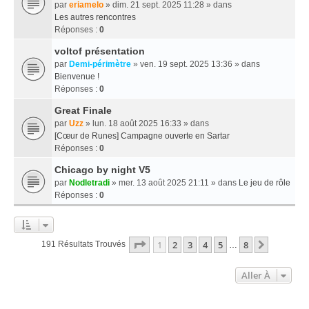
par
eriamelo
» dim. 21 sept. 2025 11:28 » dans
Les autres rencontres
Réponses :
0
voltof présentation
par
Demi-périmètre
» ven. 19 sept. 2025 13:36 » dans
Bienvenue !
Réponses :
0
Great Finale
par
Uzz
» lun. 18 août 2025 16:33 » dans
[Cœur de Runes] Campagne ouverte en Sartar
Réponses :
0
Chicago by night V5
par
Nodletradi
» mer. 13 août 2025 21:11 » dans
Le jeu de rôle
Réponses :
0
Page
1
Sur
8
1
2
3
4
5
8
Suivante
191 Résultats Trouvés
…
Aller À