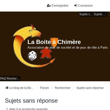
S’enregistrer
Connexion
Sujets sans réponse
Sujets actifs
La Boite à Chimère
Association de jeux de société et de jeux de rôle à Paris
FAQ
Rechercher
Le blog de la Boite à Chimère
Forum
Rechercher
Sujets sans réponse
Sujets sans réponse
Aller à la recherche avancée