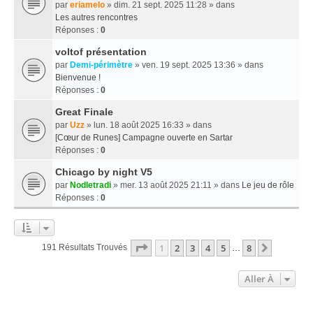
par
eriamelo
» dim. 21 sept. 2025 11:28 » dans
Les autres rencontres
Réponses :
0
voltof présentation
par
Demi-périmètre
» ven. 19 sept. 2025 13:36 » dans
Bienvenue !
Réponses :
0
Great Finale
par
Uzz
» lun. 18 août 2025 16:33 » dans
[Cœur de Runes] Campagne ouverte en Sartar
Réponses :
0
Chicago by night V5
par
Nodletradi
» mer. 13 août 2025 21:11 » dans
Le jeu de rôle
Réponses :
0
Page
1
Sur
8
1
2
3
4
5
8
Suivante
191 Résultats Trouvés
…
Aller À