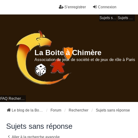
S’enregistrer
Connexion
Sujets sans réponse
Sujets actifs
La Boite à Chimère
Association de jeux de société et de jeux de rôle à Paris
FAQ
Rechercher
Le blog de la Boite à Chimère
Forum
Rechercher
Sujets sans réponse
Sujets sans réponse
Aller à la recherche avancée