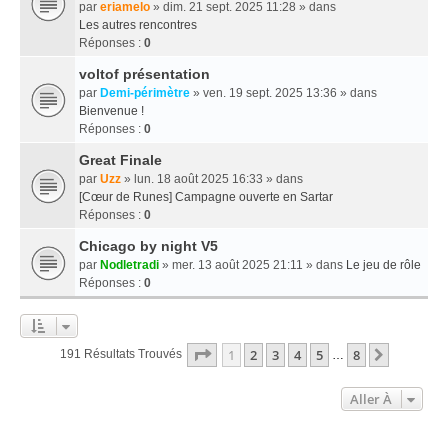
par
eriamelo
» dim. 21 sept. 2025 11:28 » dans
Les autres rencontres
Réponses :
0
voltof présentation
par
Demi-périmètre
» ven. 19 sept. 2025 13:36 » dans
Bienvenue !
Réponses :
0
Great Finale
par
Uzz
» lun. 18 août 2025 16:33 » dans
[Cœur de Runes] Campagne ouverte en Sartar
Réponses :
0
Chicago by night V5
par
Nodletradi
» mer. 13 août 2025 21:11 » dans
Le jeu de rôle
Réponses :
0
Page
1
Sur
8
1
2
3
4
5
8
Suivante
191 Résultats Trouvés
…
Aller À