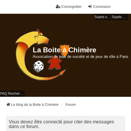
S’enregistrer
Connexion
Sujets sans réponse
Sujets actifs
La Boite à Chimère
Association de jeux de société et de jeux de rôle à Paris
FAQ
Rechercher
Le blog de la Boite à Chimère
Forum
Vous devez être connecté pour citer des messages
dans ce forum.