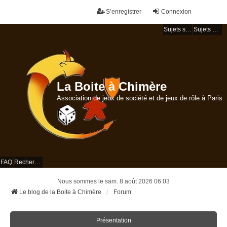
S’enregistrer
Connexion
Sujets sans réponse
Sujets actifs
La Boite à Chimère
Association de jeux de société et de jeux de rôle à Paris
FAQ
Rechercher
Nous sommes le sam. 8 août 2026 06:03
Le blog de la Boite à Chimère
Forum
Présentation