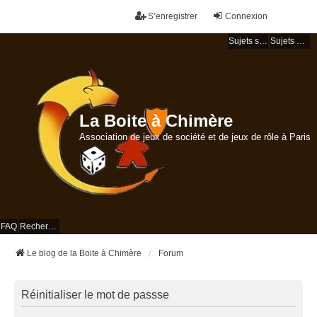
S’enregistrer
Connexion
Sujets sans réponse
Sujets actifs
La Boite à Chimère
Association de jeux de société et de jeux de rôle à Paris
FAQ
Rechercher
Le blog de la Boite à Chimère
Forum
Réinitialiser le mot de passse