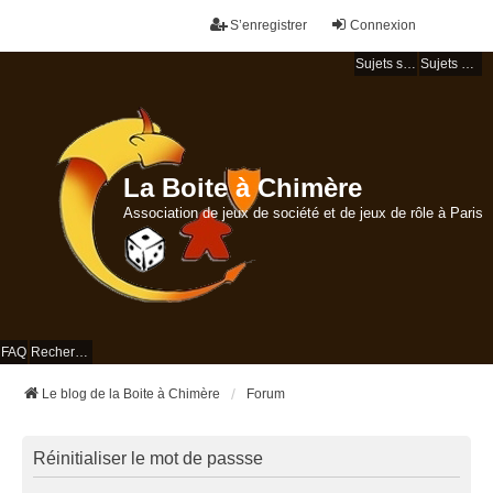
S’enregistrer
Connexion
Sujets sans réponse
Sujets actifs
La Boite à Chimère
Association de jeux de société et de jeux de rôle à Paris
FAQ
Rechercher
Le blog de la Boite à Chimère
Forum
Réinitialiser le mot de passse