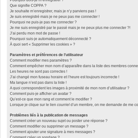
Pourquoi dois-je m’enregistrer ?
Que signifie COPPA ?
Je souhaite m’enregistrer, mais je n’y parviens pas !
Je suis enregistré mais je ne peux pas me connecter !
Pourquoi ne puis-je pas me connecter ?
Je me suis enregistré par le passé mais je ne peux plus me connecter ?!
J’ai perdu mon mot de passe !
Pourquoi suis-je automatiquement déconnecté ?
À quoi sert « Supprimer les cookies » ?
Paramètres et préférences de l’utilisateur
Comment modifier mes paramètres ?
Comment empêcher mon nom d’apparaître dans la liste des membres conne
Les heures ne sont pas correctes !
J’ai changé mon fuseau horaire et l’heure est toujours incorrecte !
Ma langue n’est pas dans la liste !
A quoi correspondent les images à proximité de mon nom d’utilisateur ?
Comment puis-je afficher un avatar ?
Qu’est-ce que mon rang et comment le modifier ?
Lorsque je clique sur le lien
courriel
d’un membre, on me demande de me con
Problèmes liés à la publication de messages
Comment créer un nouveau sujet ou poster une réponse ?
Comment modifier ou supprimer un message ?
Comment ajouter une signature à mes messages ?
Comment créer un sondage ?