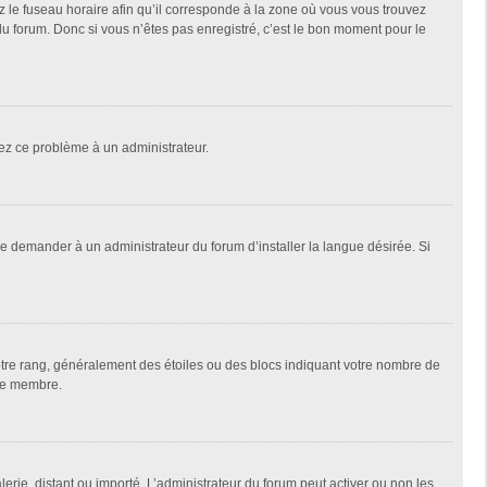
z le fuseau horaire afin qu’il corresponde à la zone où vous vous trouvez
u forum. Donc si vous n’êtes pas enregistré, c’est le bon moment pour le
alez ce problème à un administrateur.
de demander à un administrateur du forum d’installer la langue désirée. Si
votre rang, généralement des étoiles ou des blocs indiquant votre nombre de
que membre.
lerie, distant ou importé. L’administrateur du forum peut activer ou non les