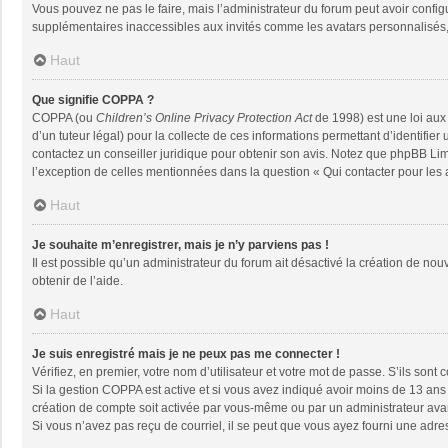
Vous pouvez ne pas le faire, mais l’administrateur du forum peut avoir configu
supplémentaires inaccessibles aux invités comme les avatars personnalisés, 
Haut
Que signifie COPPA ?
COPPA (ou
Children’s Online Privacy Protection Act
de 1998) est une loi aux 
d’un tuteur légal) pour la collecte de ces informations permettant d’identifie
contactez un conseiller juridique pour obtenir son avis. Notez que phpBB Limi
l’exception de celles mentionnées dans la question « Qui contacter pour les
Haut
Je souhaite m’enregistrer, mais je n’y parviens pas !
Il est possible qu’un administrateur du forum ait désactivé la création de nou
obtenir de l’aide.
Haut
Je suis enregistré mais je ne peux pas me connecter !
Vérifiez, en premier, votre nom d’utilisateur et votre mot de passe. S’ils sont co
Si la gestion COPPA est active et si vous avez indiqué avoir moins de 13 ans 
création de compte soit activée par vous-même ou par un administrateur avant
Si vous n’avez pas reçu de courriel, il se peut que vous ayez fourni une adresse