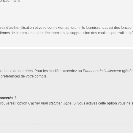
onctionnalité.
d’authentification et votre connexion au forum. Ils fournissent aussi des fonctionn
oblèmes de connexion ou de déconnexion, la suppression des cookies pourrait les r
tre base de données. Pour les modifier, accédez au
Panneau de l’utilisateur
(généra
 préférences de votre compte.
nnectés ?
trouverez l’option
Cacher mon statut en ligne
. Si vous activez cette option vous ne