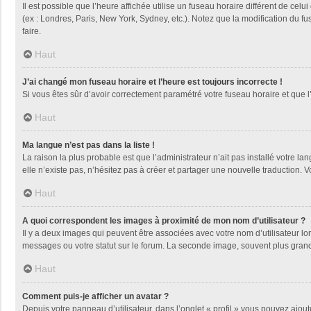
Il est possible que l’heure affichée utilise un fuseau horaire différent de ce
(ex : Londres, Paris, New York, Sydney, etc.). Notez que la modification du 
faire.
Haut
J’ai changé mon fuseau horaire et l’heure est toujours incorrecte !
Si vous êtes sûr d’avoir correctement paramétré votre fuseau horaire et que l’
Haut
Ma langue n’est pas dans la liste !
La raison la plus probable est que l’administrateur n’ait pas installé votre
elle n’existe pas, n’hésitez pas à créer et partager une nouvelle traduction. V
Haut
A quoi correspondent les images à proximité de mon nom d’utilisateur ?
Il y a deux images qui peuvent être associées avec votre nom d’utilisateur l
messages ou votre statut sur le forum. La seconde image, souvent plus gra
Haut
Comment puis-je afficher un avatar ?
Depuis votre panneau d’utilisateur, dans l’onglet « profil » vous pouvez ajout