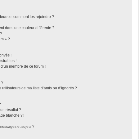
ateurs et comment les rejoindre ?
t dans une couleur différente ?
 ?
um » ?
rivés !
sirables !
f d’un membre de ce forum !
 ?
utilisateurs de ma liste d’amis ou d’ignorés ?
?
n résultat ?
ge blanche ?!
messages et sujets ?