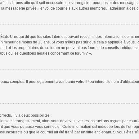
ré les forums afin qu’il soit nécessaire de s’enregistrer pour poster des messages. 
la messagerie privée, l’envoi de courriels aux autres membres, l’adhésion à des gr
États-Unis qui dit que les sites Internet pouvant recueillir des informations de mi
r un mineur de moins de 13 ans. Si vous n’êtes pas sûr que cela s’applique à vous, l
ted et les propriétaires de ce forum ne peuvent pas fournir de conseils juridiques e
 abus ou les questions légales concernant ce forum ? ».
veaux comptes. Il peut également avoir banni votre IP ou interdit le nom d’utilisate
rrects, il y a deux possibilités :
lors de l’enregistrement, alors vous devrez suivre les instructions reçues par cour
 que vous puissiez vous connecter. Cette information est indiquée lors de l’enregis
 incorrecte ou que le courriel ait été traité par un filtre anti-spam. Si vous êtes sû