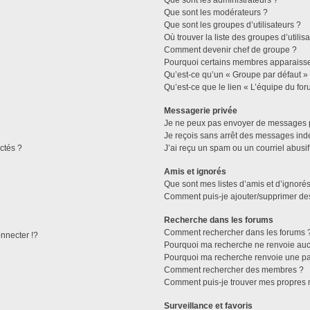
Que sont les administrateurs ?
Que sont les modérateurs ?
Que sont les groupes d’utilisateurs ?
Où trouver la liste des groupes d’utilis
Comment devenir chef de groupe ?
Pourquoi certains membres apparaissen
Qu’est-ce qu’un « Groupe par défaut »
Qu’est-ce que le lien « L’équipe du for
Messagerie privée
Je ne peux pas envoyer de messages p
Je reçois sans arrêt des messages indé
ctés ?
J’ai reçu un spam ou un courriel abusi
Amis et ignorés
Que sont mes listes d’amis et d’ignorés
Comment puis-je ajouter/supprimer des 
Recherche dans les forums
Comment rechercher dans les forums 
necter !?
Pourquoi ma recherche ne renvoie aucu
Pourquoi ma recherche renvoie une pa
Comment rechercher des membres ?
Comment puis-je trouver mes propres 
Surveillance et favoris