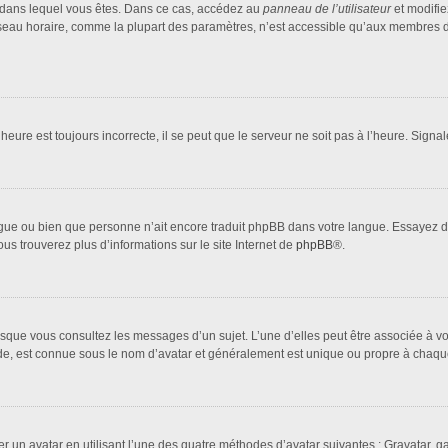
lui dans lequel vous êtes. Dans ce cas, accédez au
panneau de l’utilisateur
et modifie
fuseau horaire, comme la plupart des paramètres, n’est accessible qu’aux membres d
heure est toujours incorrecte, il se peut que le serveur ne soit pas à l’heure. Sign
 langue ou bien que personne n’ait encore traduit phpBB dans votre langue. Essayez 
ous trouverez plus d’informations sur le site Internet de
phpBB
®.
orsque vous consultez les messages d’un sujet. L’une d’elles peut être associée à 
nde, est connue sous le nom d’avatar et généralement est unique ou propre à cha
er un avatar en utilisant l’une des quatre méthodes d’avatar suivantes : Gravatar, ga